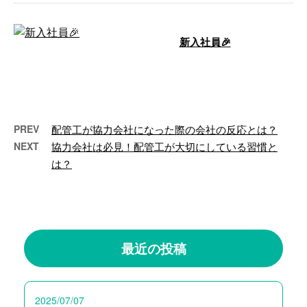
新入社員🎉
2か月ほど前から入社しました。
21歳の今時の男前です😊 早く一
人前になって、楽させて …
PREV
配管工が協力会社になった際の会社の反応とは？
NEXT
協力会社は必見！配管工が大切にしている習慣と
は？
最近の投稿
2025/07/07