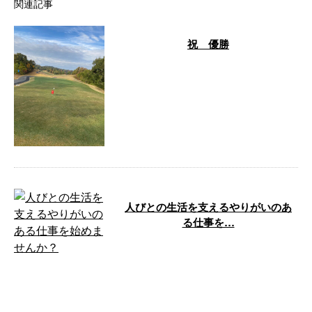
関連記事
祝 優勝
13日、地元の居酒屋さんのコンペ
に、参加させていただきました。
昼から、あいにくの雨でしたが楽
しくラ …
人びとの生活を支えるやりがいのあ
る仕事を…
大阪府高槻市の『水道屋仲野』で
は、水道工事に携わってくださる
方を求人募集しています。 求人
募集 弊社 …